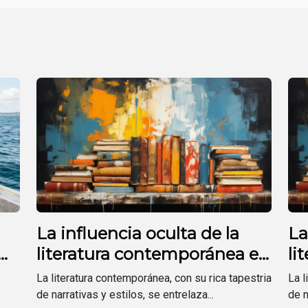
La influencia oculta de la
La
literatura contemporánea en
li
el arte
el
La literatura contemporánea, con su rica tapestria
La l
de narrativas y estilos, se entrelaza...
de n