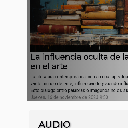
La influencia oculta de 
en el arte
La literatura contemporánea, con su rica tapestria
vasto mundo del arte, influenciando y siendo infl
Este diálogo entre palabras e imágenes no es sie
Jueves, 16 de noviembre de 2023 9:53
AUDIO