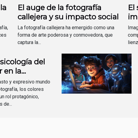
la
El auge de la fotografía
El 
callejera y su impacto social
im
so
fía,
La fotografía callejera ha emergido como una
Imag
ces
forma de arte poderosa y conmovedora, que
comp
captura la...
lien
sicología del
r en la
grafía
vasto y expresivo mundo
otografía, los colores
un rol protagónico,
 de...