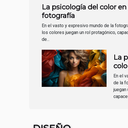
La psicología del color en 
fotografía
En el vasto y expresivo mundo de la fotogra
los colores juegan un rol protagónico, capa
de...
La p
colo
foto
En el 
de la f
juegan 
capaces