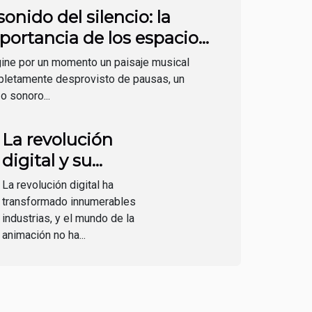
sonido del silencio: la
portancia de los espacios
noros en la música
ine por un momento un paisaje musical
letamente desprovisto de pausas, un
zo sonoro...
La revolución
digital y su
impacto en la
La revolución digital ha
animación
transformado innumerables
industrias, y el mundo de la
animación no ha...